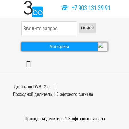
☏
+7 903 131 39 91
И
ПОИСК
с
к
а
т
Моя корзина
ь
.
.
.
Делители DVB t2 c
Проходной делитель 1 3 эфтрного сигнала
Проходной делитель 1 3 эфтрного сигнала