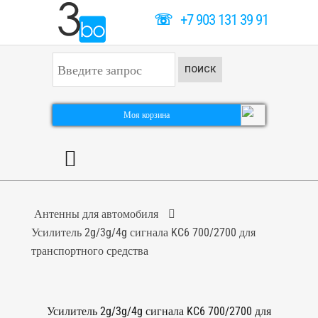
☏
+7 903 131 39 91
И
ПОИСК
с
к
а
т
Моя корзина
ь
.
.
.
Антенны для автомобиля
Усилитель 2g/3g/4g сигнала KC6 700/2700 для
транспортного средства
Усилитель 2g/3g/4g сигнала KC6 700/2700 для