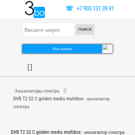
☏
+7 903 131 39 91
И
ПОИСК
с
к
а
т
Моя корзина
ь
.
.
.
Анализаторы спектра
DVB T2 S2 C golden media multibox - анализатор
спектра
DVB T2 S2 C golden media multibox - анализатор спектра