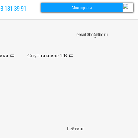
03 131 39 91
Моя корзина
email 3bo@3bo.ru
ники
Спутниковое ТВ
Рейтинг: