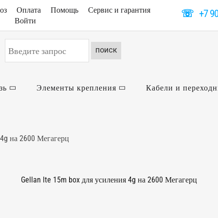
оз
Оплата
Помощь
Сервис и гарантия
☏
+7 9
Войти
Искать...
ПОИСК
зь
Элементы крепления
Кабели и переход
я 4g на 2600 Мегагерц
Gellan lte 15m box для усиления 4g на 2600 Мегагерц