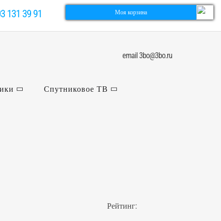
03 131 39 91
Моя корзина
email 3bo@3bo.ru
ники
Спутниковое ТВ
Рейтинг: