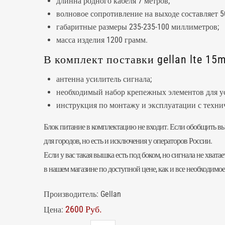
длинна родного кабеля 7 метров;
волновое сопротивление на выходе составляет 5
габаритные размеры 235-235-100 миллиметров;
масса изделия 1200 грамм.
В комплект поставки gellan lte 15
антенна усилитель сигнала
;
необходимый набор крепежных элементов для у
инструкция по монтажу и эксплуатации с техни
Блок питание в комплектацию не входит. Если обобщить выш
для городов, но есть и исключения у операторов России.
Если у вас такая вышка есть под боком, но сигнала не хва
в нашем магазине по доступной цене, как и все необходимое
Производитель:
Gellan
2600 Руб.
Цена: