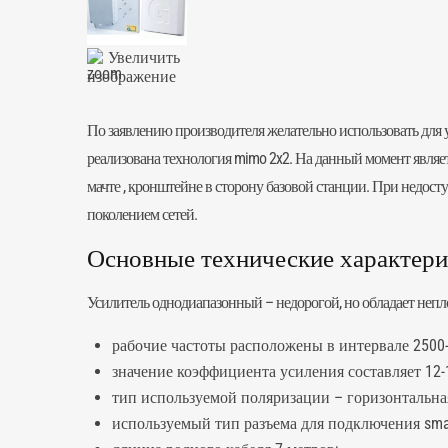
Увеличить
изображение
По заявлению производителя желательно использовать для 
реализована технология mimo 2x2. На данный момент являе
мачте , кронштейне в сторону базовой станции. При недост
поколением сетей.
Основные технические характерист
Усилитель однодиапазонный – недорогой, но обладает неп
рабочие частоты расположены в интервале 2500-
значение коэффициента усиления составляет 12-
тип используемой поляризации – горизонтальна
используемый тип разъема для подключения sma 