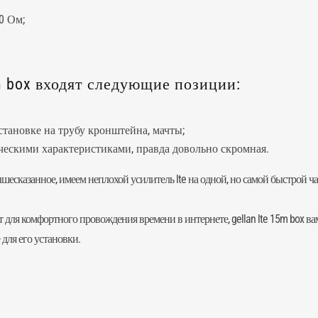
0 Ом;
m box входят следующие позиции:
становке на трубу кронштейна,
мачты
;
ческими характеристиками, правда довольно скромная.
есказанное, имеем неплохой усилитель lte на одной, но самой быстрой час
тает для комфортного провождения времени в интернете, gellan lte 15m bo
 для его установки.