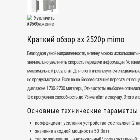
Увеличить
изображение
Краткий обзор ax 2520p mimo
Благодаря узкой направленности,
антенну
можно использовать н
значительно увеличить скорость передачи информации. Устанав
максимальный результат. Для этого ипсользуются специальные
не предусмотрена. Если ваша базовая станция перестанет веща
диапазоне 1700-2700 мегагерц. Эти частоты наиболее оптимал
Его пропускная способность до 75 мегабит в секунду. Этого вп
Основные технические параметры a
коэффициент усиления устройства составляет 2 на
значение входной мощности 50 Ватт;
тип поляризации – вертикальный/ горизонтальный;