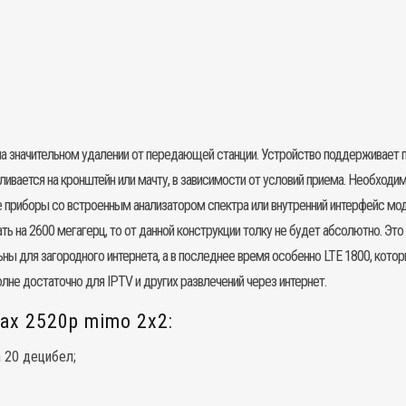
а значительном удалении от передающей станции. Устройство поддерживает п
ливается на кронштейн или мачту, в зависимости от условий приема. Необходи
 приборы со встроенным анализатором спектра или внутренний интерфейс моде
ть на 2600 мегагерц, то от данной конструкции толку не будет абсолютно. Эт
ьны для загородного интернета, а в последнее время особенно LTE 1800, кот
олне достаточно для IPTV и других развлечений через интернет.
x 2520p mimo 2x2:
 20 децибел;