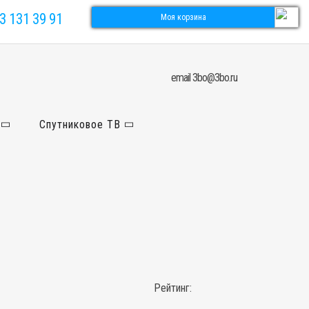
3 131 39 91
Моя корзина
email 3bo@3bo.ru
Спутниковое ТВ
Рейтинг: