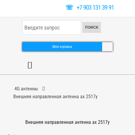
☏
+7 903 131 39 91
И
ПОИСК
с
к
а
т
Моя корзина
ь
.
.
.
4G антенны
Внешняя направленная антенна ax 2517y
Внешняя направленная антенна ax 2517y