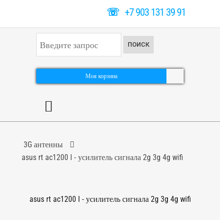
☏
+7 903 131 39 91
И
ПОИСК
с
к
а
т
Моя корзина
ь
.
.
.
3G антенны
asus rt ac1200 l - усилитель сигнала 2g 3g 4g wifi
asus rt ac1200 l - усилитель сигнала 2g 3g 4g wifi