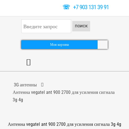
☏
+7 903 131 39 91
И
ПОИСК
с
к
а
т
Моя корзина
ь
.
.
.
3G антенны
Антенна vegatel ant 900 2700 для усиления сигнала
3g 4g
Антенна vegatel ant 900 2700 для усиления сигнала 3g 4g