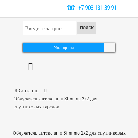
☏
+7 903 131 39 91
И
ПОИСК
с
к
а
т
Моя корзина
ь
.
.
.
3G антенны
Облучатель антекс umo 3f mimo 2x2 для
спутниковых тарелок
Облучатель антекс umo 3f mimo 2x2 для спутниковых