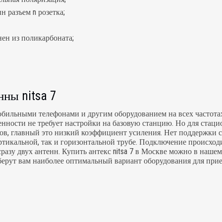
н разъем n розетка;
ен из поликарбоната;
ны nitsa 7
обильными телефонами и другим оборудованием на всех частотах
енности не требует настройки на базовую станцию. Но для стац
ков, главный это низкий коэффициент усиления. Нет поддержки 
ртикальной, так и горизонтальной трубе. Подключение происходи
разу двух антенн. Купить антекс nitsa 7 в Москве можно в нашем
рут вам наиболее оптимальный вариант оборудования для прием