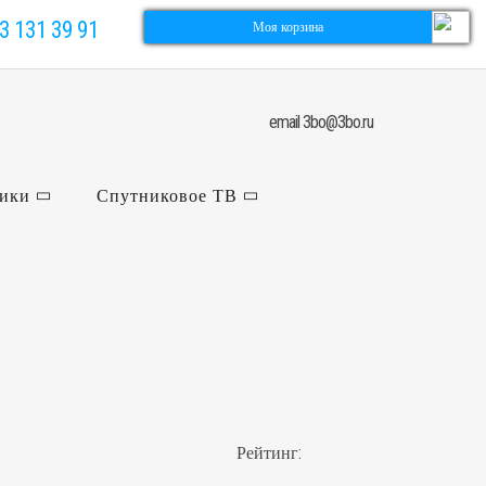
3 131 39 91
Моя корзина
email 3bo@3bo.ru
ники
Спутниковое ТВ
Рейтинг: