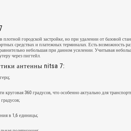
7
в плотной городской застройке, но при удалении от базовой стан
ртных средствах и платежных терминалах. Есть возможность разд
 сравнительно небольшая при данном усилении. Учитывая небольш
теру через пигтейл.
ики антенны nitsa 7:
герц;
 круговая 360 градусов, что особенно актуально для транспорт
 градусов;
ния в 1,6 единицы;
льная поляризация;