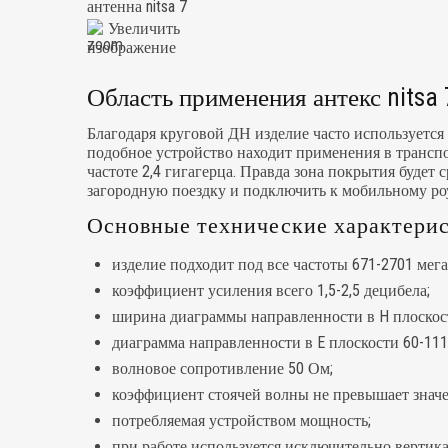
Увеличить
изображение
Область применения антекс nitsa 
Благодаря круговой ДН изделие часто используется 
подобное устройство находит применения в транспо
частоте 2,4 гигагерца. Правда зона покрытия будет
загородную поездку и подключить к мобильному роу
Основные технические характерист
изделие подходит под все частоты 671-2701 мега
коэффициент усиления всего 1,5-2,5 децибела;
ширина диаграммы направленности в H плоскости
диаграмма направленности в E плоскости 60-111
волновое сопротивление 50 Ом;
коэффициент стоячей волны не превышает значе
потребляемая устройством мощность;
при работе используется исключительно вертика