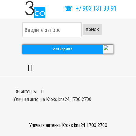
☏
+7 903 131 39 91
И
ПОИСК
с
к
а
т
Моя корзина
ь
.
.
.
3G антенны
Уличная антенна Kroks kna24 1700 2700
Уличная антенна Kroks kna24 1700 2700