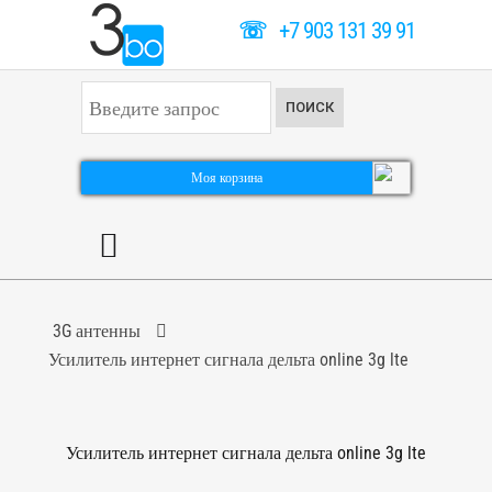
☏
+7 903 131 39 91
И
ПОИСК
с
к
а
т
Моя корзина
ь
.
.
.
3G антенны
Усилитель интернет сигнала дельта online 3g lte
Усилитель интернет сигнала дельта online 3g lte