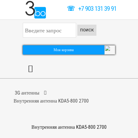
☏
+7 903 131 39 91
И
ПОИСК
с
к
а
т
Моя корзина
ь
.
.
.
3G антенны
Внутренняя антенна KDA5-800 2700
Внутренняя антенна KDA5-800 2700