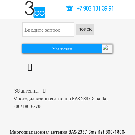
☏
+7 903 131 39 91
И
ПОИСК
с
к
а
т
Моя корзина
ь
.
.
.
3G антенны
Многодиапазонная антенна BAS-2337 Sma flat
800/1800-2700
Многодиапазонная антенна BAS-2337 Sma flat 800/1800-