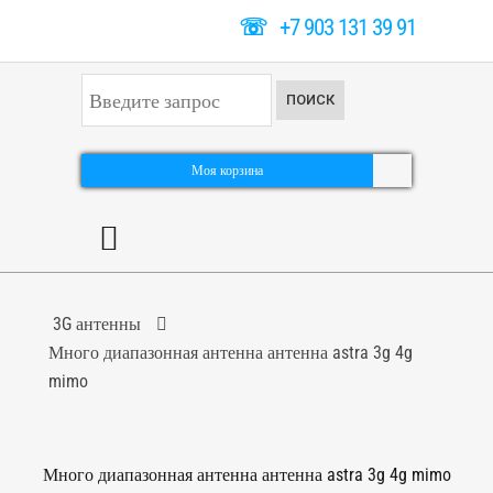
☏
+7 903 131 39 91
И
ПОИСК
с
к
а
т
Моя корзина
ь
.
.
.
3G антенны
Много диапазонная антенна антенна astra 3g 4g
mimo
Много диапазонная антенна антенна astra 3g 4g mimo