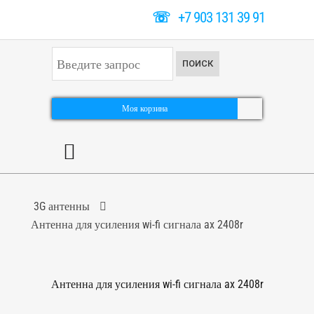
☏
+7 903 131 39 91
И
ПОИСК
с
к
а
т
Моя корзина
ь
.
.
.
3G антенны
Антенна для усиления wi-fi сигнала ax 2408r
Антенна для усиления wi-fi сигнала ax 2408r