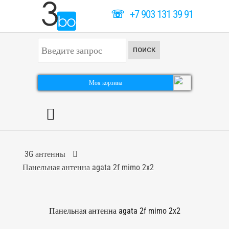
☏
+7 903 131 39 91
И
ПОИСК
с
к
а
т
Моя корзина
ь
.
.
.
3G антенны
Панельная антенна agata 2f mimo 2x2
Панельная антенна agata 2f mimo 2x2