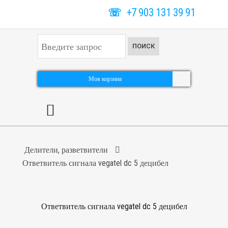
☏
+7 903 131 39 91
И
ПОИСК
с
к
а
т
Моя корзина
ь
.
.
.
Делители, разветвители
Ответвитель сигнала vegatel dc 5 децибел
Ответвитель сигнала vegatel dc 5 децибел